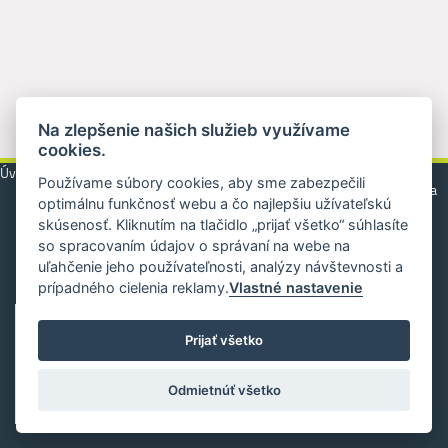
Na zlepšenie našich služieb využívame
cookies.
Úvod
Zábradlia
Brány
Ploty
Atypická výroba
Používame súbory cookies, aby sme zabezpečili
Galéria
optimálnu funkčnosť webu a čo najlepšiu užívateľskú
Kontakt
skúsenosť. Kliknutím na tlačidlo „prijať všetko“ súhlasíte
©
so spracovaním údajov o správaní na webe na
2026 MONE |
Všeobecné vyhlásenie
|
Ochrana osobných
uľahčenie jeho používateľnosti, analýzy návštevnosti a
údajov
| Design by
SIXNET
prípadného cielenia reklamy.
Vlastné nastavenie
Prijať všetko
Odmietnúť všetko